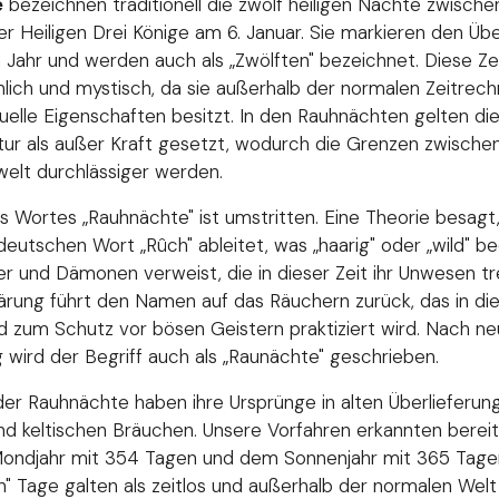
e
bezeichnen traditionell die zwölf heiligen Nächte zwisch
r Heiligen Drei Könige am 6. Januar. Sie markieren den Ü
Jahr und werden auch als „Zwölften" bezeichnet. Diese Zeit 
lich und mystisch, da sie außerhalb der normalen Zeitrec
uelle Eigenschaften besitzt. In den Rauhnächten gelten die
ur als außer Kraft gesetzt, wodurch die Grenzen zwische
welt durchlässiger werden.
 Wortes „Rauhnächte" ist umstritten. Eine Theorie besagt, 
eutschen Wort „Rûch" ableitet, was „haarig" oder „wild" b
er und Dämonen verweist, die in dieser Zeit ihr Unwesen tre
lärung führt den Namen auf das Räuchern zurück, das in d
d zum Schutz vor bösen Geistern praktiziert wird. Nach ne
 wird der Begriff auch als „Raunächte" geschrieben.
der Rauhnächte haben ihre Ursprünge in alten Überlieferun
d keltischen Bräuchen. Unsere Vorfahren erkannten bereit
ndjahr mit 354 Tagen und dem Sonnenjahr mit 365 Tagen.
n" Tage galten als zeitlos und außerhalb der normalen Wel