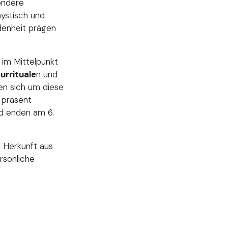
ondere
ystisch und
denheit prägen
im Mittelpunkt
urrituale
n und
en sich um diese
 präsent
 enden am 6.
e Herkunft aus
rsönliche