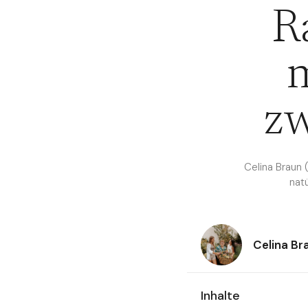
R
zw
Celina Braun 
nat
Celina Br
Inhalte