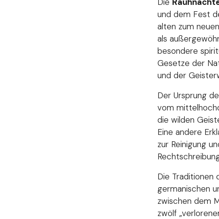
Die
Rauhnächt
und dem Fest de
alten zum neuen 
als außergewöhn
besondere spirit
Gesetze der Nat
und der Geister
Der Ursprung des
vom mittelhochd
die wilden Geist
Eine andere Erk
zur Reinigung un
Rechtschreibung
Die Traditionen 
germanischen un
zwischen dem Mo
zwölf „verlorene