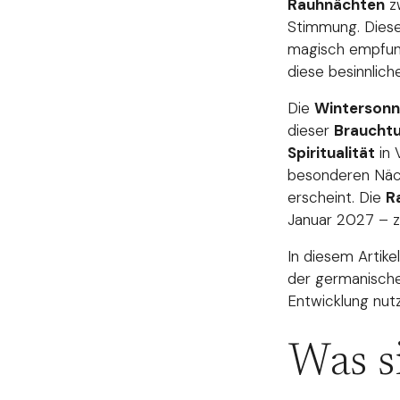
Rauhnächten
zw
Stimmung. Diese
magisch empfunde
diese besinnlic
Die
Winterson
dieser
Braucht
Spiritualität
in 
besonderen Näch
erscheint. Die
R
Januar 2027 – zw
In diesem Artike
der germanische
Entwicklung nut
Was s