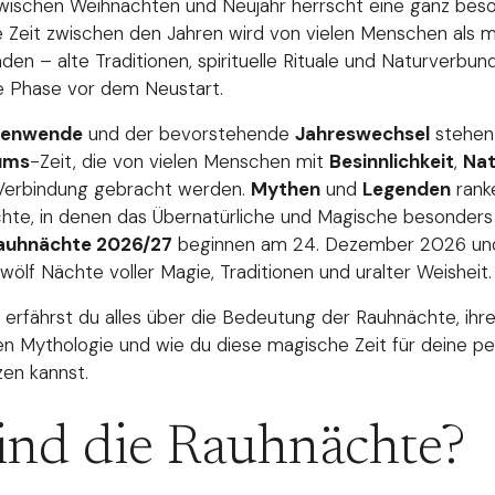
ischen Weihnachten und Neujahr herrscht eine ganz bes
 Zeit zwischen den Jahren wird von vielen Menschen als m
n – alte Traditionen, spirituelle Rituale und Naturverbun
he Phase vor dem Neustart.
nenwende
und der bevorstehende
Jahreswechsel
stehen 
ums
-Zeit, die von vielen Menschen mit
Besinnlichkeit
,
Nat
Verbindung gebracht werden.
Mythen
und
Legenden
rank
te, in denen das Übernatürliche und Magische besonders
auhnächte 2026/27
beginnen am 24. Dezember 2026 und
ölf Nächte voller Magie, Traditionen und uralter Weisheit.
l erfährst du alles über die Bedeutung der Rauhnächte, ihr
n Mythologie und wie du diese magische Zeit für deine pe
zen kannst.
ind die Rauhnächte?