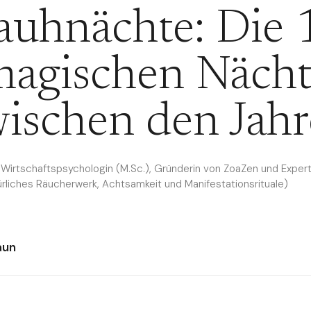
auhnächte: Die 
magischen Nächt
ischen den Jah
(Wirtschaftspsychologin (M.Sc.), Gründerin von ZoaZen und Experti
ürliches Räucherwerk, Achtsamkeit und Manifestationsrituale)
aun