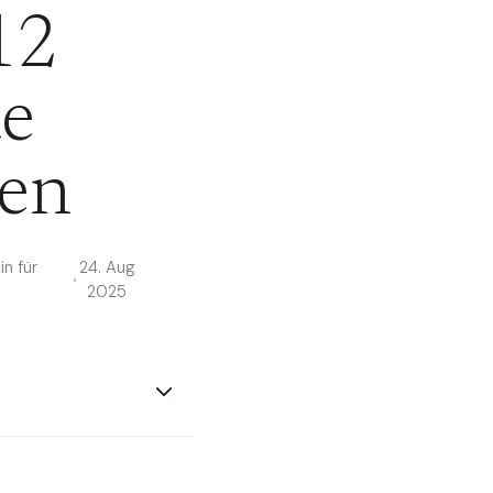
12
e
ren
n für
24. Aug
2025