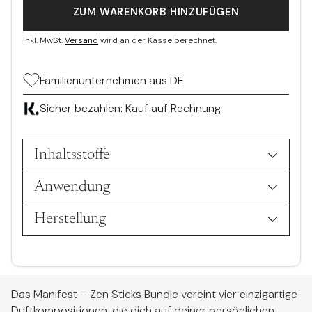
Preis
ZUM WARENKORB HINZUFÜGEN
inkl. MwSt.
Versand
wird an der Kasse berechnet.
Familienunternehmen aus DE
Sicher bezahlen: Kauf auf Rechnung
Inhaltsstoffe
Anwendung
Herstellung
Produkt
in
Das Manifest – Zen Sticks Bundle vereint vier einzigartige
den
Duftkompositionen, die dich auf deiner persönlichen