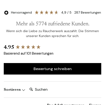
Buil
Self Love
Self Love
schließlich stärkt deine Selbstliebe mit den
harmonischen Düften von Lavendel, Mädesüß, Myrte,
Hervorragend
4,9
/ 5
287
Bewertungen
Rose, Ringelblume, Styrax, Tonkabohne, Weihrauch,
Zitronenmelisse und Palo Santo – eine Komposition, die
Mehr als 5774 zufriedene Kunden.
Ruhe und Selbstakzeptanz fördert.
Wenn sich die Liebe zu Räucherwerk auszahlt: Die Stimmen
Jeder Zen Stick ist ein Unikat – achtsam gefertigt, um
unserer Kunden sprechen für sich.
dich in Momenten der Stille, beim Meditieren oder
Manifestieren zu begleiten.
New content loaded
4.95
Basierend auf 101 Bewertungen
Bewertung schreiben
Suchen:
Sortieren