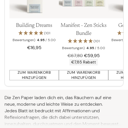
Building Dreams
Manifest - Zen Sticks
Goo
(101
Bundle
Bewertungen)
4.95
/ 5.00
Bewertun
(101
€16,95
Bewertungen)
4.95
/ 5.00
Normaler
€67,80
€59,95
Preis
€7,85 Rabatt
ZUM WARENKORB
ZUM WARENKORB
ZUM 
HINZUFÜGEN
HINZUFÜGEN
HI
Anzahl
Anzahl
Anzahl
Produkt
in
Die Zen Paper laden dich ein, das Räuchern auf eine
den
neue, moderne und leichte Weise zu entdecken.
Warenkorb
Jedes Blatt ist bedruckt mit Affirmationen und
legen
Reflexionsfragen, die dich dabei unterstützen,
innezuhalten, durchzuatmen und den Moment bewusst