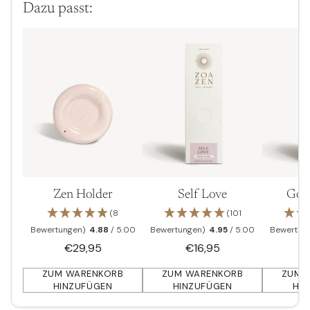
Dazu passt:
Zen Holder
Self Love
Goo
(8
(101
Bewertungen)
4.88
/ 5.00
Bewertungen)
4.95
/ 5.00
Bewertun
€29,95
€16,95
ZUM WARENKORB
ZUM WARENKORB
ZUM 
HINZUFÜGEN
HINZUFÜGEN
HI
Anzahl
Anzahl
Anzahl