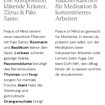
Die Komposition:
Räucherstäbchen
klärende Kräuter,
für Meditation &
Zitrus & Palo
konzentriertes
Santo
Arbeiten
Peace of Mind vereint
Peace of Mind ist gemacht
neun natürliche Pflanzen
für Momente, in denen du
mit Palo Santo:
Rosmarin
präsent sein willst: vor der
und
Basilikum
klären den
Meditation, beim
Geist,
Lorbeer
schenkt
fokussierten Arbeiten oder
geistige Stärke,
Lernen, beim Yoga. Der
Passionsblume
beruhigt
klare Duft hilft, den Alltag
das Nervensystem,
hinter dir zu lassen und bei
Thymian
und
Ysop
dir anzukommen.
sorgen für mentale
Frische,
Alant
hebt die
Stimmung und
getrocknete
Orangenschale
bringt