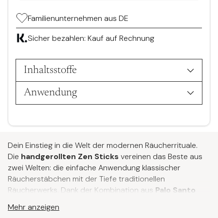
Familienunternehmen aus DE
Sicher bezahlen: Kauf auf Rechnung
Inhaltsstoffe
Anwendung
Produkt
in
Dein Einstieg in die Welt der modernen Räucherrituale.
den
Die
handgerollten Zen Sticks
vereinen das Beste aus
Warenkorb
zwei Welten: die einfache Anwendung klassischer
legen
Räucherstäbchen mit der Tiefe traditionellen
Räucherwerks. Dank der Kombination aus
Palo Santo
und heimischen Kräutern
entfalten sie ein intensives,
Mehr anzeigen
natürliches Aroma – ganz ohne synthetische Zusätze.