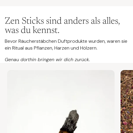
Ihre außergewöhnlich lange Brenndauer ermöglicht dir
flexible, bewusste Räuchermomente – wann immer du sie
brauchst.
Zen Sticks sind anders als alles,
Ob
Building Dreams
,
Good Fortune
,
Peace of Mind
,
Self
was du kennst.
Love
oder eine unserer
Pure
Sorten – jede
Duftkomposition begleitet dich mit
Ruhe, Klarheit oder
Bevor Räucherstäbchen Duftprodukte wurden, waren sie
Inspiration
durch deinen Alltag.
ein Ritual aus Pflanzen, Harzen und Hölzern.
Zünde deinen Zen Stick an – und erschaffe dir deinen
Genau dorthin bringen wir dich zurück.
Ort zum
Durchatmen, Ankommen und Sein. ✨