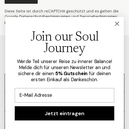
Diese Seite ist durch reCAPTCHA geschützt und es gelten die
Google
Datenschutzbestimmungen
und
Servicebedingungen
gelten.
Join our Soul
Journey
FAQ
Werde Teil unserer Reise zu innerer Balance!
Below are some of are common questions:
Melde dich für unseren Newsletter an und
sichere dir einen
5% Gutschein
für deinen
ersten Einkauf als Dankeschön.
How do I know if my order is
confirmed?
Email
Can I change my shipping address
after my order is placed?
Jetzt eintragen
Do you ship internationally?